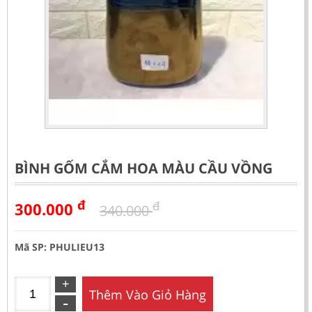
BÌNH GỐM CẮM HOA MÀU CẦU VỒNG
đ
đ
300.000
340.000
Mã SP: PHULIEU13
Thêm Vào Giỏ Hàng