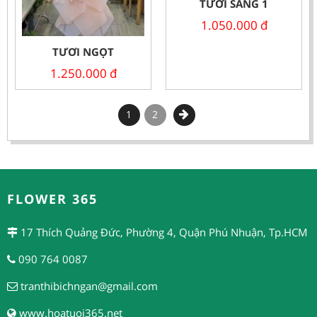
TƯƠI SÁNG 1
1.050.000
đ
TƯƠI NGỌT
1.250.000
đ
1
2
FLOWER 365
17 Thích Quảng Đức, Phường 4, Quận Phú Nhuận, Tp.HCM
090 764 0087
tranthibichngan@gmail.com
www.hoatuoi365.net