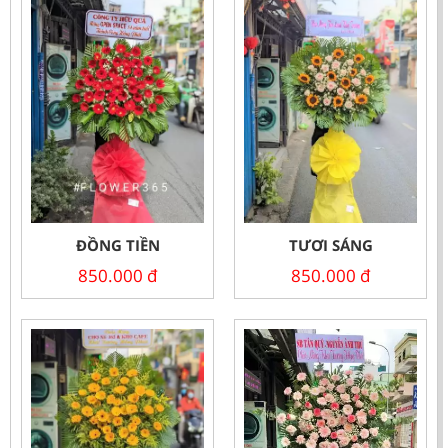
ĐỒNG TIỀN
TƯƠI SÁNG
850.000
đ
850.000
đ