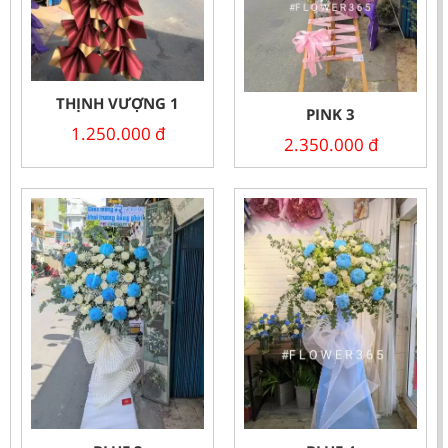
THỊNH VƯỢNG 1
PINK 3
1.250.000
đ
2.350.000
đ