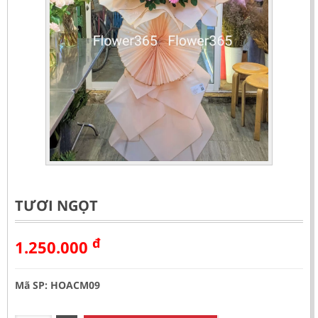
TƯƠI NGỌT
đ
1.250.000
Mã SP: HOACM09