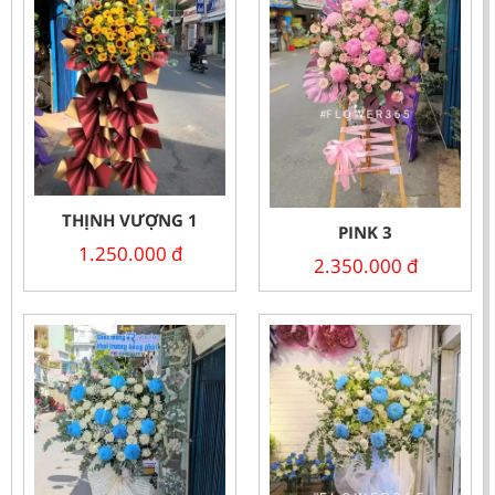
THỊNH VƯỢNG 1
PINK 3
1.250.000
đ
2.350.000
đ