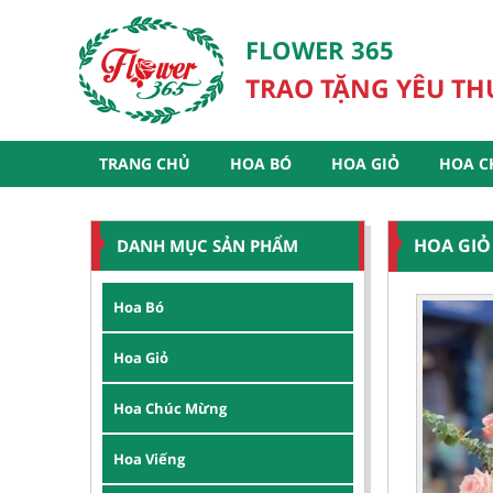
FLOWER 365
TRAO TẶNG YÊU T
TRANG CHỦ
HOA BÓ
HOA GIỎ
HOA C
HOA GIỎ
DANH MỤC SẢN PHẨM
Hoa Bó
Hoa Giỏ
Hoa Chúc Mừng
Hoa Viếng