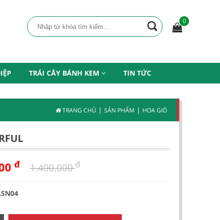
0
IỆP
TRÁI CÂY BÁNH KEM
TIN TỨC
|
|
TRANG CHỦ
SẢN PHẨM
HOA GIỎ
RFUL
đ
đ
000
1.400.000
ASN04