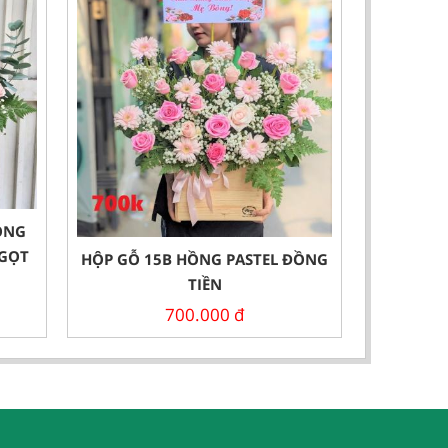
ỒNG
NGỌT
HỘP GỖ 15B HỒNG PASTEL ĐỒNG
TIỀN
700.000
đ