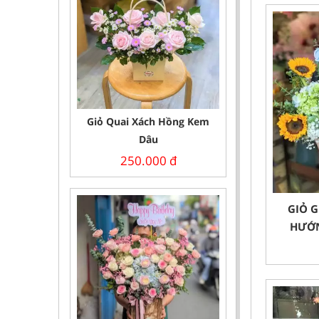
Giỏ Quai Xách Hồng Kem
Dâu
250.000
đ
GIỎ G
HƯỚN