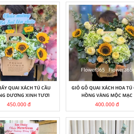
IẤY QUAI XÁCH TÚ CẦU
GIỎ GỖ QUAI XÁCH HOA TÚ
G DƯƠNG XINH TƯƠI
HỒNG VÀNG MỘC MẠC
450.000
đ
400.000
đ