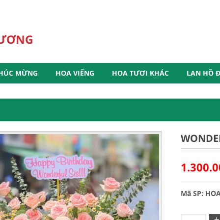
HƯƠNG
HÚC MỪNG
HOA VIẾNG
HOA TƯƠI KHÁC
LAN HỒ Đ
WONDE
1.300.
Mã SP: HO