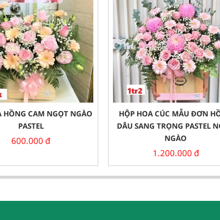
A HỒNG CAM NGỌT NGÀO
HỘP HOA CÚC MẪU ĐƠN H
PASTEL
DÂU SANG TRỌNG PASTEL 
NGÀO
600.000
đ
1.200.000
đ