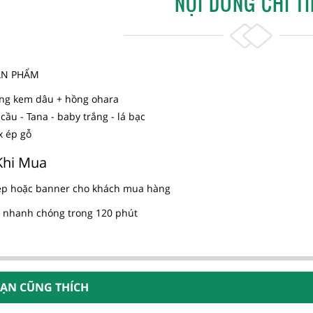
NỘI DUNG CHI TI
SẢN PHẨM
ng kem dâu + hồng ohara
cầu - Tana - baby trắng - lá bạc
x ép gỗ
Khi Mua
ệp hoặc banner cho khách mua hàng
 nhanh chóng trong 120 phút
BẠN CŨNG THÍCH