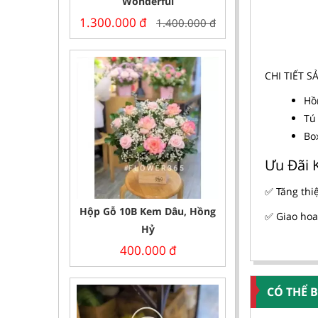
Wonderful
1.300.000
đ
1.400.000
đ
CHI TIẾT 
Hồ
Tú 
Bo
Ưu Đãi 
✅ Tăng thi
Hộp Gỗ 10B Kem Dâu, Hồng
✅ Giao hoa
Hỷ
400.000
đ
CÓ THỂ 