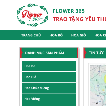
FLOWER 365
TRAO TẶNG YÊU T
TRANG CHỦ
HOA BÓ
HOA GIỎ
HOA C
TIN TỨC
DANH MỤC SẢN PHẨM
Hoa Bó
Hoa Giỏ
Hoa Chúc Mừng
Hoa Viếng