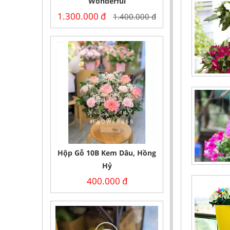
Wonderful
1.300.000
đ
1.400.000
đ
Hộp Gỗ 10B Kem Dâu, Hồng
Hỷ
400.000
đ