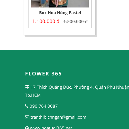
Box Hoa Hồng Pastel
1.100.000
đ
1.200.000
đ
FLOWER 365
17 Thích Quảng Đức, Phường 4, Quận Phú Nhuận
Tp.HCM
090 764 0087
tranthibichngan@gmail.com
www.hoatuoi365.net