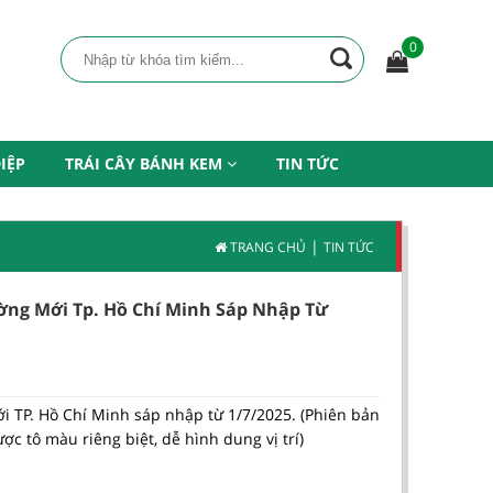
0
IỆP
TRÁI CÂY BÁNH KEM
TIN TỨC
|
TRANG CHỦ
TIN TỨC
ờng Mới Tp. Hồ Chí Minh Sáp Nhập Từ
 TP. Hồ Chí Minh sáp nhập từ 1/7/2025. (Phiên bản
ợc tô màu riêng biệt, dễ hình dung vị trí)