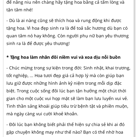
để nâng niu nên chàng hãy tặng hoa bằng cả tấm lòng và
tận tâm nhé!
- Dù là ai nàng cũng sẽ thích hoa và rung động khi được
tặng hoa. Vì hoa đẹp sinh ra là để toả sắc hương dù bạn có
quan tâm nó hay không. Còn người phụ nữ bạn yêu thương
sinh ra là để được yêu thương!
* Tặng hoa làm nhân đôi niềm vui và xoa dịu nỗi buồn
- Chúc mừng trong sự kiện trong đời: Sinh nhật, khai trương,
tốt nghiệp, ... Hoa tươi đẹp giá cả hợp lý mà còn giúp bạn
lưu giữ được những hình ảnh kỷ niệm trong mỗi dịp đặc
biệt. Trong cuộc sống đôi lúc bạn tận hưởng một chút thời
gian cho một cuộc vui họp mặt sẽ làm bạn lưu luyến vui vẻ.
Tinh thần sảng khoái giúp tiêu trừ bệnh tật và phiền muộn,
mà ngày càng vui cười khoẻ khoắn.
- Đôi lúc bạn không biết phải thể hiện sự chia sẻ khi ai đó
gặp chuyện không may như thế nào? Bạn có thể nhờ hoa