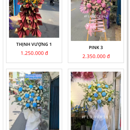
THỊNH VƯỢNG 1
PINK 3
1.250.000
đ
2.350.000
đ