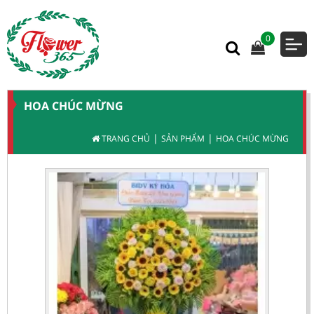
0
HOA CHÚC MỪNG
|
|
TRANG CHỦ
SẢN PHẨM
HOA CHÚC MỪNG