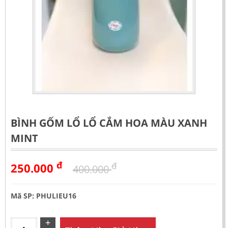
BÌNH GỐM LỔ LỔ CẮM HOA MÀU XANH
MINT
đ
đ
250.000
400.000
Mã SP: PHULIEU16