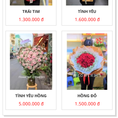
TRÁI TIM
TÌNH YÊU
1.300.000
đ
1.600.000
đ
TÌNH YÊU HỒNG
HỒNG ĐỎ
5.000.000
đ
1.500.000
đ