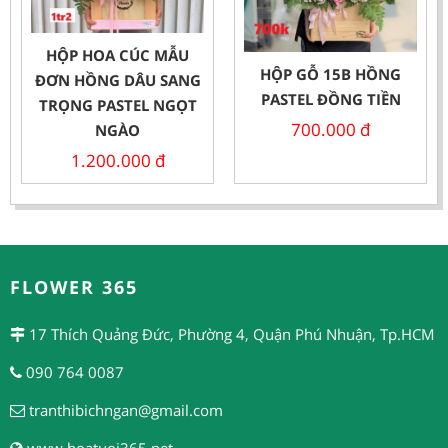
HỘP HOA CÚC MẪU
HỘP GỖ 15B HỒNG
ĐƠN HỒNG DÂU SANG
PASTEL ĐỒNG TIỀN
TRỌNG PASTEL NGỌT
700.000
đ
NGÀO
1.200.000
đ
FLOWER 365
17 Thích Quảng Đức, Phường 4, Quận Phú Nhuận, Tp.HCM
090 764 0087
tranthibichngan@gmail.com
www.hoatuoi365.net