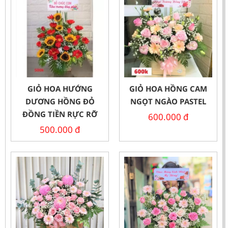
GIỎ HOA HƯỚNG
GIỎ HOA HỒNG CAM
DƯƠNG HỒNG ĐỎ
NGỌT NGÀO PASTEL
ĐỒNG TIỀN RỰC RỠ
600.000
đ
500.000
đ