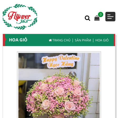
0
HOA GIỎ
|
|
TRANG CHỦ
SẢN PHẨM
HOA GIỎ