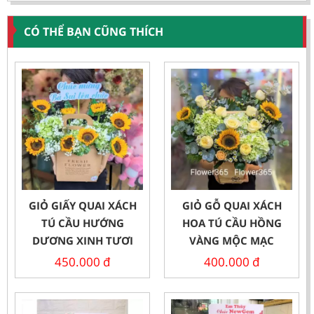
CÓ THỂ BẠN CŨNG THÍCH
GIỎ GIẤY QUAI XÁCH
GIỎ GỖ QUAI XÁCH
TÚ CẦU HƯỚNG
HOA TÚ CẦU HỒNG
DƯƠNG XINH TƯƠI
VÀNG MỘC MẠC
450.000
đ
400.000
đ