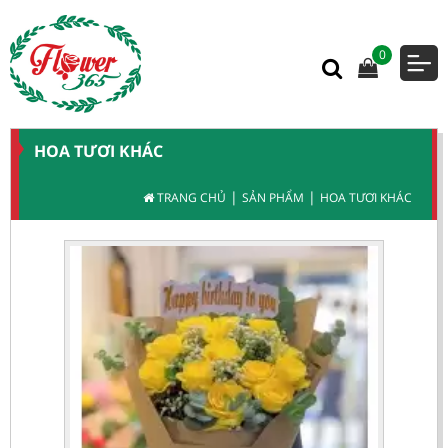
0
HOA TƯƠI KHÁC
|
|
TRANG CHỦ
SẢN PHẨM
HOA TƯƠI KHÁC