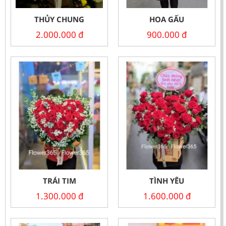
THỦY CHUNG
HOA GẤU
2.000.000
đ
900.000
đ
TRÁI TIM
TÌNH YÊU
1.300.000
đ
1.600.000
đ