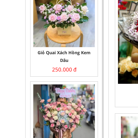
Giỏ Quai Xách Hồng Kem
Dâu
250.000
đ