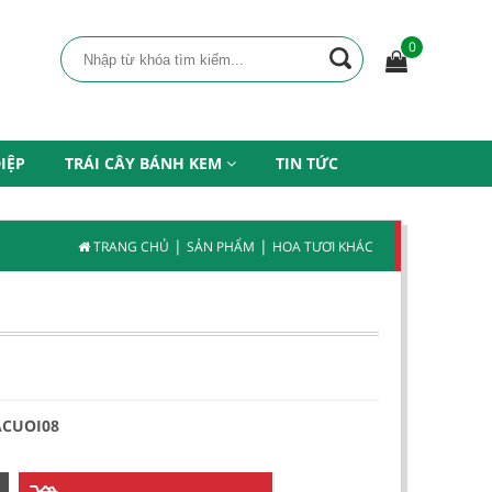
0
IỆP
TRÁI CÂY BÁNH KEM
TIN TỨC
|
|
TRANG CHỦ
SẢN PHẨM
HOA TƯƠI KHÁC
ACUOI08