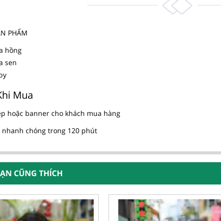
SẢN PHẨM
a hồng
a sen
by
Khi Mua
ệp hoặc banner cho khách mua hàng
 nhanh chóng trong 120 phút
BẠN CŨNG THÍCH