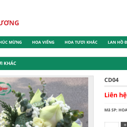
HƯƠNG
HÚC MỪNG
HOA VIẾNG
HOA TƯƠI KHÁC
LAN HỒ Đ
I KHÁC
CD04
Liên hệ
Mã SP: HO