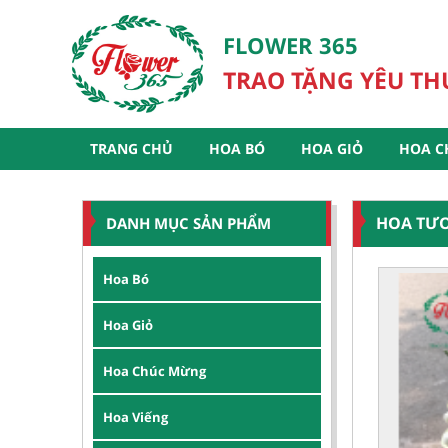
FLOWER 365
TRAO TẶNG YÊU T
TRANG CHỦ
HOA BÓ
HOA GIỎ
HOA C
HOA TƯƠ
DANH MỤC SẢN PHẨM
Hoa Bó
Hoa Giỏ
Hoa Chúc Mừng
Hoa Viếng