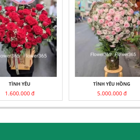
TÌNH YÊU
TÌNH YÊU HỒNG
1.600.000
đ
5.000.000
đ