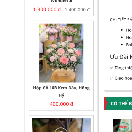
Wonderful
1.300.000
đ
1.400.000
đ
CHI TIẾT 
Ho
Ho
Ba
Ưu Đãi 
✅ Tăng thi
✅ Giao hoa
Hộp Gỗ 10B Kem Dâu, Hồng
Hỷ
CÓ THỂ 
400.000
đ