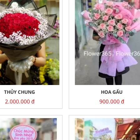
THỦY CHUNG
HOA GẤU
2.000.000
đ
900.000
đ