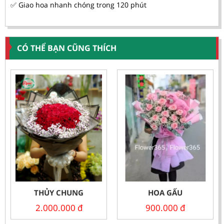
✅ Giao hoa nhanh chóng trong 120 phút
CÓ THỂ BẠN CŨNG THÍCH
THỦY CHUNG
HOA GẤU
2.000.000
đ
900.000
đ