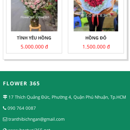
TÌNH YÊU HỒNG
HỒNG ĐỎ
5.000.000
đ
1.500.000
đ
FLOWER 365
17 Thích Quảng Đức, Phường 4, Quận Phú Nhuận, Tp.HCM
090 764 0087
tranthibichngan@gmail.com
www.hoatuoi365.net