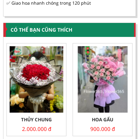
✅ Giao hoa nhanh chóng trong 120 phút
CÓ THỂ BẠN CŨNG THÍCH
THỦY CHUNG
HOA GẤU
2.000.000
đ
900.000
đ