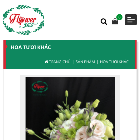
0
HOA TƯƠI KHÁC
|
|
TRANG CHỦ
SẢN PHẨM
HOA TƯƠI KHÁC