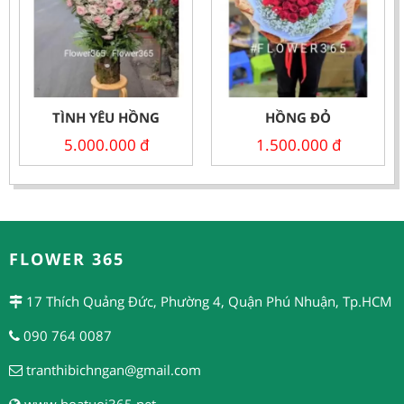
TÌNH YÊU HỒNG
HỒNG ĐỎ
5.000.000
đ
1.500.000
đ
FLOWER 365
17 Thích Quảng Đức, Phường 4, Quận Phú Nhuận, Tp.HCM
090 764 0087
tranthibichngan@gmail.com
www.hoatuoi365.net