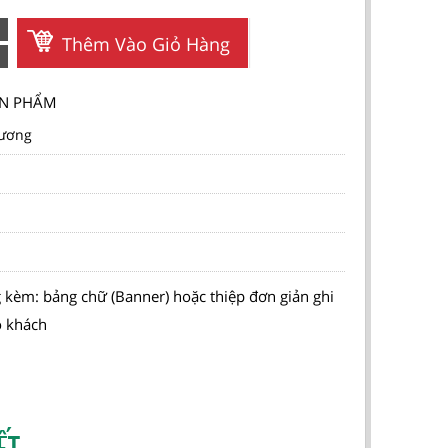
Thêm Vào Giỏ Hàng
SẢN PHẨM
ương
 kèm: bảng chữ (Banner) hoặc thiệp đơn giản ghi
o khách
ẾT