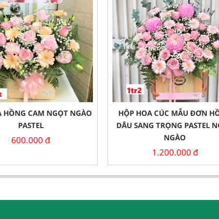
A HỒNG CAM NGỌT NGÀO
HỘP HOA CÚC MẪU ĐƠN H
PASTEL
DÂU SANG TRỌNG PASTEL 
NGÀO
600.000
đ
1.200.000
đ