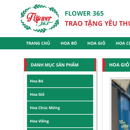
FLOWER 365
TRAO TẶNG YÊU T
TRANG CHỦ
HOA BÓ
HOA GIỎ
HOA C
HOA GIỎ
DANH MỤC SẢN PHẨM
Hoa Bó
Hoa Giỏ
Hoa Chúc Mừng
Hoa Viếng