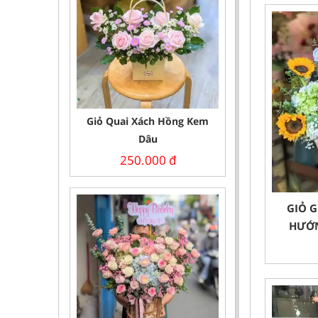
Giỏ Quai Xách Hồng Kem
Dâu
250.000
đ
GIỎ G
HƯỚN