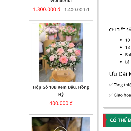
Wonderful
1.300.000
đ
1.400.000
đ
CHI TIẾT 
10
18
Ba
Lá
Ưu Đãi 
✅ Tăng thi
Hộp Gỗ 10B Kem Dâu, Hồng
Hỷ
✅ Giao hoa
400.000
đ
CÓ THỂ 