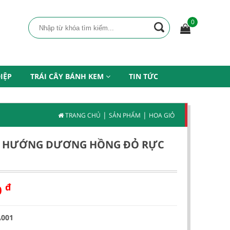
0
IỆP
TRÁI CÂY BÁNH KEM
TIN TỨC
|
|
TRANG CHỦ
SẢN PHẨM
HOA GIỎ
 HƯỚNG DƯƠNG HỒNG ĐỎ RỰC
đ
0
A001