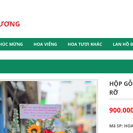
HƯƠNG
HÚC MỪNG
HOA VIẾNG
HOA TƯƠI KHÁC
LAN HỒ Đ
HỘP GỖ
RỠ
900.00
Mã SP: HO