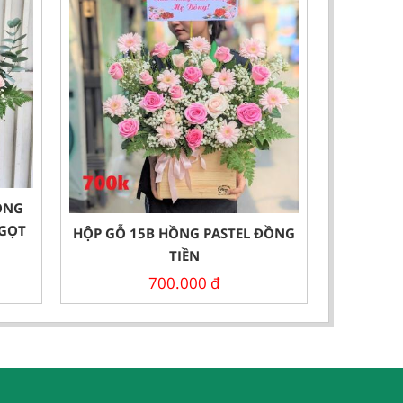
ỒNG
NGỌT
HỘP GỖ 15B HỒNG PASTEL ĐỒNG
TIỀN
700.000
đ