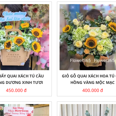
IẤY QUAI XÁCH TÚ CẦU
GIỎ GỖ QUAI XÁCH HOA TÚ
G DƯƠNG XINH TƯƠI
HỒNG VÀNG MỘC MẠC
450.000
đ
400.000
đ