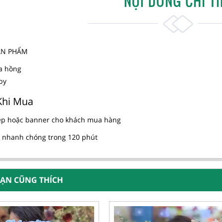
NỘI DUNG CHI TI
SẢN PHẨM
a hồng
by
Khi Mua
ệp hoặc banner cho khách mua hàng
 nhanh chóng trong 120 phút
BẠN CŨNG THÍCH