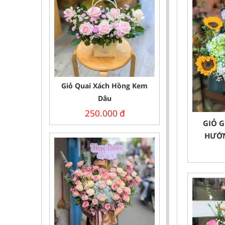
Giỏ Quai Xách Hồng Kem
Dâu
250.000
đ
GIỎ G
HƯỚN