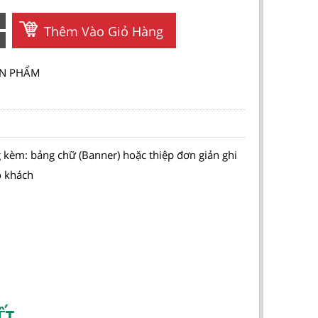
Thêm Vào Giỏ Hàng
SẢN PHẨM
 kèm: bảng chữ (Banner) hoặc thiệp đơn giản ghi
o khách