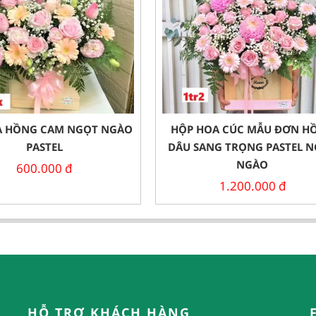
A HỒNG CAM NGỌT NGÀO
HỘP HOA CÚC MẪU ĐƠN H
PASTEL
DÂU SANG TRỌNG PASTEL 
NGÀO
600.000
đ
1.200.000
đ
HỖ TRỢ KHÁCH HÀNG