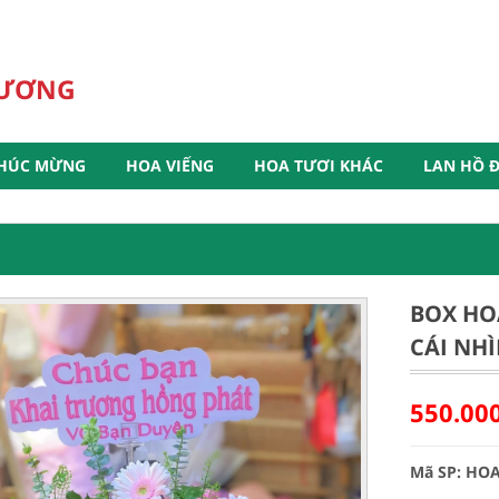
HƯƠNG
HÚC MỪNG
HOA VIẾNG
HOA TƯƠI KHÁC
LAN HỒ Đ
BOX HO
CÁI NHÌ
550.00
Mã SP: HO