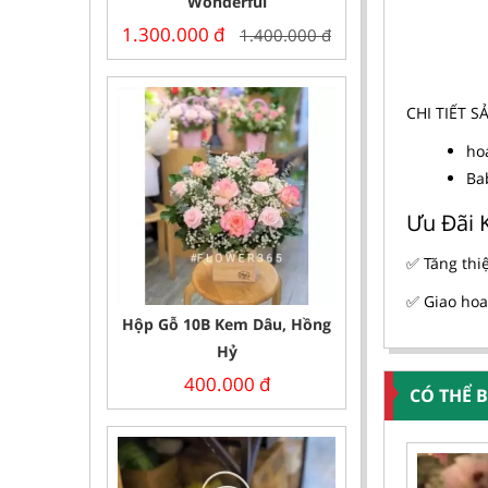
Wonderful
1.300.000
đ
1.400.000
đ
CHI TIẾT 
ho
Ba
Ưu Đãi 
✅ Tăng thi
✅ Giao hoa
Hộp Gỗ 10B Kem Dâu, Hồng
Hỷ
400.000
đ
CÓ THỂ 