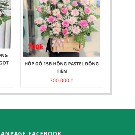
ỒNG
NGỌT
HỘP GỖ 15B HỒNG PASTEL ĐỒNG
TIỀN
700.000
đ
FANPAGE FACEBOOK