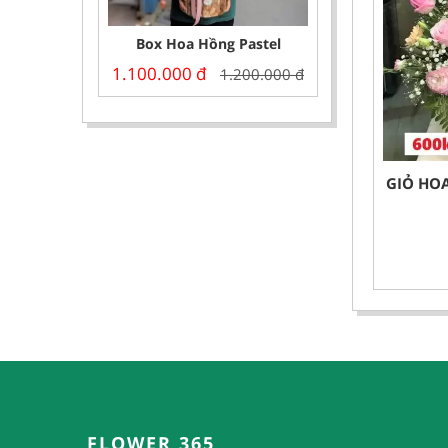
Box Hoa Hồng Pastel
1.100.000
đ
1.200.000
đ
GIỎ HO
FLOWER 365