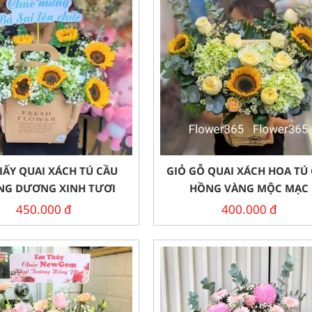
IẤY QUAI XÁCH TÚ CẦU
GIỎ GỖ QUAI XÁCH HOA TÚ
G DƯƠNG XINH TƯƠI
HỒNG VÀNG MỘC MẠC
450.000
đ
400.000
đ