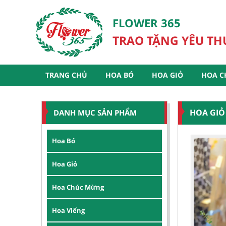
FLOWER 365
TRAO TẶNG YÊU T
TRANG CHỦ
HOA BÓ
HOA GIỎ
HOA C
HOA GIỎ
DANH MỤC SẢN PHẨM
Hoa Bó
Hoa Giỏ
Hoa Chúc Mừng
Hoa Viếng