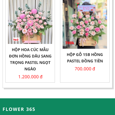
HỘP HOA CÚC MẪU
HỘP GỖ 15B HỒNG
ĐƠN HỒNG DÂU SANG
PASTEL ĐỒNG TIỀN
TRỌNG PASTEL NGỌT
700.000
đ
NGÀO
1.200.000
đ
FLOWER 365