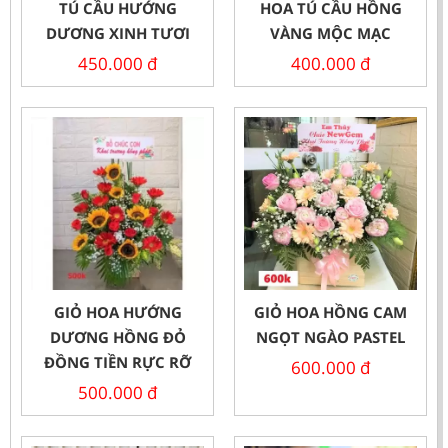
TÚ CẦU HƯỚNG
HOA TÚ CẦU HỒNG
DƯƠNG XINH TƯƠI
VÀNG MỘC MẠC
450.000
đ
400.000
đ
GIỎ HOA HƯỚNG
GIỎ HOA HỒNG CAM
DƯƠNG HỒNG ĐỎ
NGỌT NGÀO PASTEL
ĐỒNG TIỀN RỰC RỠ
600.000
đ
500.000
đ