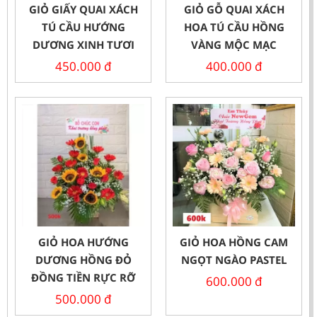
GIỎ GIẤY QUAI XÁCH
GIỎ GỖ QUAI XÁCH
TÚ CẦU HƯỚNG
HOA TÚ CẦU HỒNG
DƯƠNG XINH TƯƠI
VÀNG MỘC MẠC
450.000
đ
400.000
đ
GIỎ HOA HƯỚNG
GIỎ HOA HỒNG CAM
DƯƠNG HỒNG ĐỎ
NGỌT NGÀO PASTEL
ĐỒNG TIỀN RỰC RỠ
600.000
đ
500.000
đ