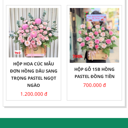
HỘP HOA CÚC MẪU
HỘP GỖ 15B HỒNG
ĐƠN HỒNG DÂU SANG
PASTEL ĐỒNG TIỀN
TRỌNG PASTEL NGỌT
700.000
đ
NGÀO
1.200.000
đ