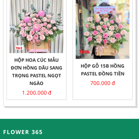
HỘP HOA CÚC MẪU
HỘP GỖ 15B HỒNG
ĐƠN HỒNG DÂU SANG
PASTEL ĐỒNG TIỀN
TRỌNG PASTEL NGỌT
700.000
đ
NGÀO
1.200.000
đ
FLOWER 365