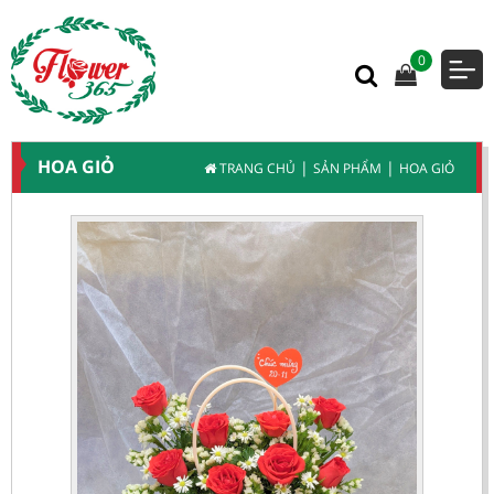
0
HOA GIỎ
|
|
TRANG CHỦ
SẢN PHẨM
HOA GIỎ