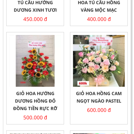
TÚ CẦU HƯỚNG
HOA TÚ CẦU HỒNG
DƯƠNG XINH TƯƠI
VÀNG MỘC MẠC
450.000
đ
400.000
đ
GIỎ HOA HƯỚNG
GIỎ HOA HỒNG CAM
DƯƠNG HỒNG ĐỎ
NGỌT NGÀO PASTEL
ĐỒNG TIỀN RỰC RỠ
600.000
đ
500.000
đ