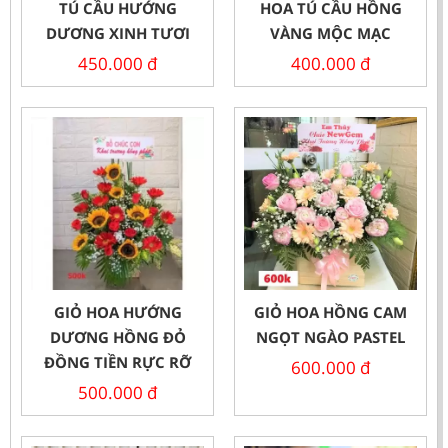
TÚ CẦU HƯỚNG
HOA TÚ CẦU HỒNG
DƯƠNG XINH TƯƠI
VÀNG MỘC MẠC
450.000
đ
400.000
đ
GIỎ HOA HƯỚNG
GIỎ HOA HỒNG CAM
DƯƠNG HỒNG ĐỎ
NGỌT NGÀO PASTEL
ĐỒNG TIỀN RỰC RỠ
600.000
đ
500.000
đ