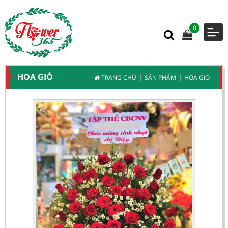
0
HOA GIỎ
|
|
TRANG CHỦ
SẢN PHẨM
HOA GIỎ