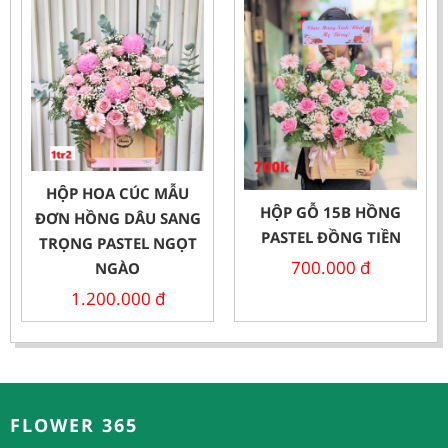
HỘP HOA CÚC MẪU
HỘP GỖ 15B HỒNG
ĐƠN HỒNG DÂU SANG
PASTEL ĐỒNG TIỀN
TRỌNG PASTEL NGỌT
700.000
đ
NGÀO
1.200.000
đ
FLOWER 365