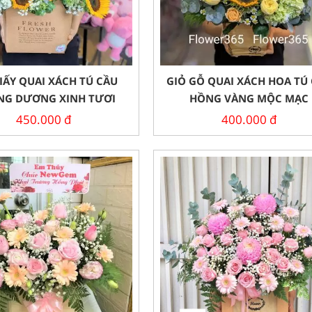
IẤY QUAI XÁCH TÚ CẦU
GIỎ GỖ QUAI XÁCH HOA TÚ
G DƯƠNG XINH TƯƠI
HỒNG VÀNG MỘC MẠC
450.000
đ
400.000
đ