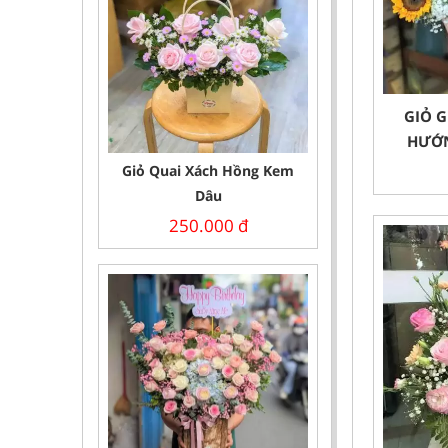
GIỎ G
HƯỚN
Giỏ Quai Xách Hồng Kem
Dâu
250.000
đ