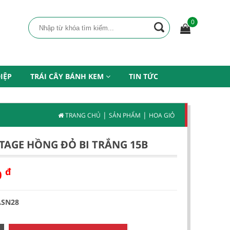
0
IỆP
TRÁI CÂY BÁNH KEM
TIN TỨC
|
|
TRANG CHỦ
SẢN PHẨM
HOA GIỎ
NTAGE HỒNG ĐỎ BI TRẮNG 15B
đ
0
ASN28