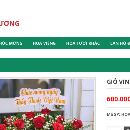
HƯƠNG
HÚC MỪNG
HOA VIẾNG
HOA TƯƠI KHÁC
LAN HỒ Đ
GIỎ VI
600.00
Mã SP: HO