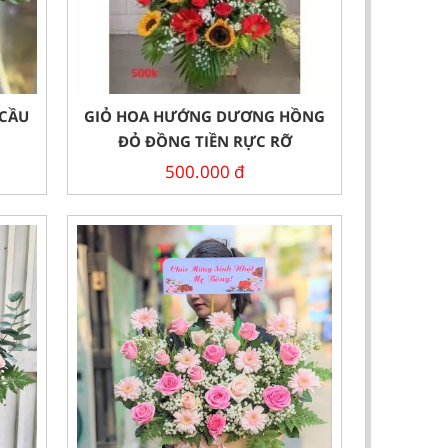
 CẦU
GIỎ HOA HƯỚNG DƯƠNG HỒNG
ĐỎ ĐỒNG TIỀN RỰC RỠ
500.000
đ