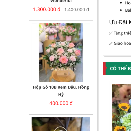
Wonderful
Ho
1.300.000
đ
1.400.000
đ
Ba
Ưu Đãi 
✅ Tăng thi
✅ Giao hoa
CÓ THỂ 
Hộp Gỗ 10B Kem Dâu, Hồng
Hỷ
400.000
đ