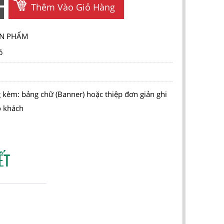
Thêm Vào Giỏ Hàng
SẢN PHẨM
ỏ
 kèm: bảng chữ (Banner) hoặc thiệp đơn giản ghi
o khách
ẾT