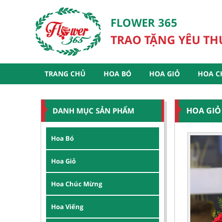
FLOWER 365
TRAO TẶNG YÊU T
TRANG CHỦ
HOA BÓ
HOA GIỎ
HOA C
HOA GIỎ
DANH MỤC SẢN PHẨM
Hoa Bó
Hoa Giỏ
Hoa Chúc Mừng
Hoa Viếng