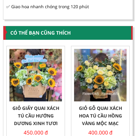
✅ Giao hoa nhanh chóng trong 120 phút
CÓ THỂ BẠN CŨNG THÍCH
GIỎ GIẤY QUAI XÁCH
GIỎ GỖ QUAI XÁCH
TÚ CẦU HƯỚNG
HOA TÚ CẦU HỒNG
DƯƠNG XINH TƯƠI
VÀNG MỘC MẠC
450.000
đ
400.000
đ