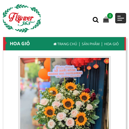
0
HOA GIỎ
|
|
TRANG CHỦ
SẢN PHẨM
HOA GIỎ