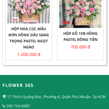
HỘP HOA CÚC MẪU
HỘP GỖ 15B HỒNG
ĐƠN HỒNG DÂU SANG
PASTEL ĐỒNG TIỀN
TRỌNG PASTEL NGỌT
700.000
đ
NGÀO
1.200.000
đ
FLOWER 365
17 Thích Quảng Đức, Phường 4, Quận Phú Nhuận, Tp.HCM
090 764 0087