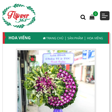
0
HOA VIẾNG
|
|
TRANG CHỦ
SẢN PHẨM
HOA VIẾNG