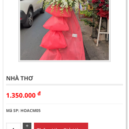
NHÀ THƠ
đ
1.350.000
Mã SP: HOACM05