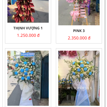
THỊNH VƯỢNG 1
PINK 3
1.250.000
đ
2.350.000
đ