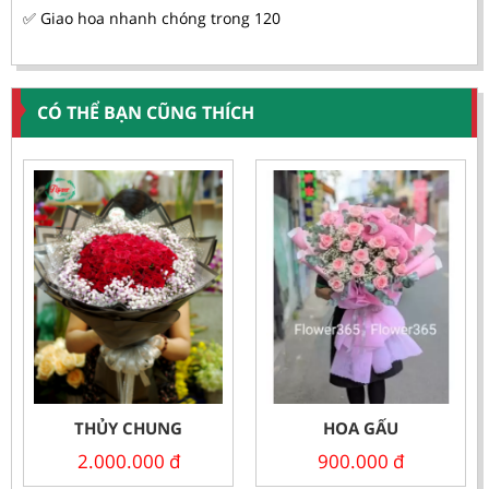
✅ Giao hoa nhanh chóng trong 120
CÓ THỂ BẠN CŨNG THÍCH
THỦY CHUNG
HOA GẤU
2.000.000
đ
900.000
đ