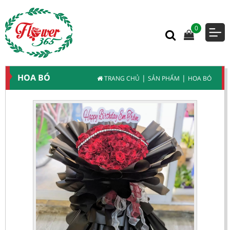
0
HOA BÓ
|
|
TRANG CHỦ
SẢN PHẨM
HOA BÓ