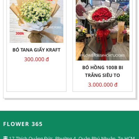
BÓ TANA GIẤY KRAFT
300.000
đ
BÓ HỒNG 100B BI
TRẮNG SIÊU TO
3.000.000
đ
FLOWER 365
17 Thích Quảng Đức, Phường 4, Quận Phú Nhuận, Tp.HCM