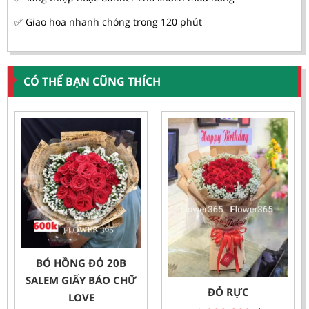
✅ Giao hoa nhanh chóng trong 120 phút
CÓ THỂ BẠN CŨNG THÍCH
BÓ HỒNG ĐỎ 20B
SALEM GIẤY BÁO CHỮ
ĐỎ RỰC
LOVE