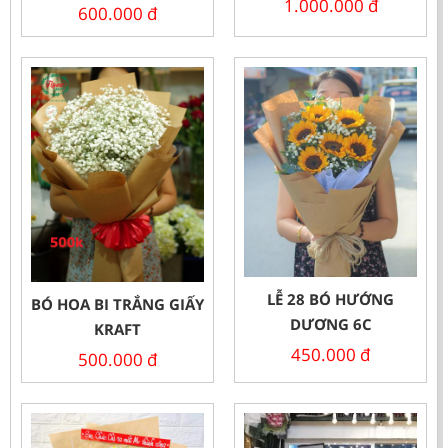
1.000.000
đ
600.000
đ
LỄ 28 BÓ HƯỚNG
BÓ HOA BI TRẮNG GIẤY
DƯƠNG 6C
KRAFT
450.000
đ
500.000
đ