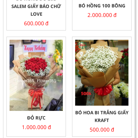
BÓ HỒNG 100 BÔNG
SALEM GIẤY BÁO CHỮ
LOVE
2.000.000
đ
600.000
đ
BÓ HOA BI TRẮNG GIẤY
ĐỎ RỰC
KRAFT
1.000.000
đ
500.000
đ