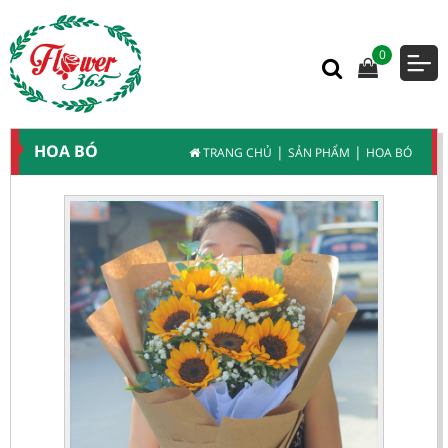
0
HOA BÓ
|
|
TRANG CHỦ
SẢN PHẨM
HOA BÓ