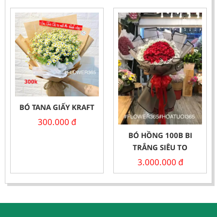
BÓ TANA GIẤY KRAFT
300.000
đ
BÓ HỒNG 100B BI
TRẮNG SIÊU TO
3.000.000
đ