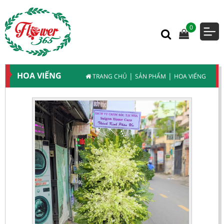
0
HOA VIẾNG
|
|
TRANG CHỦ
SẢN PHẨM
HOA VIẾNG