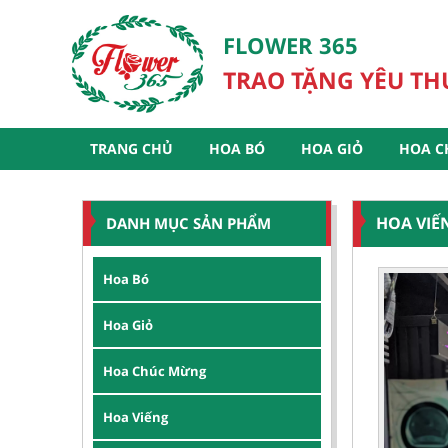
FLOWER 365
TRAO TẶNG YÊU T
TRANG CHỦ
HOA BÓ
HOA GIỎ
HOA C
HOA VIẾ
DANH MỤC SẢN PHẨM
Hoa Bó
Hoa Giỏ
Hoa Chúc Mừng
Hoa Viếng