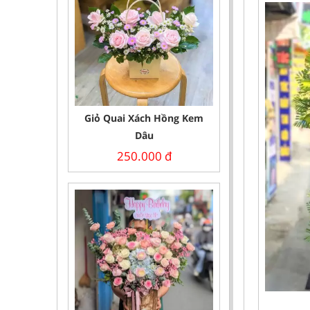
Giỏ Quai Xách Hồng Kem
Dâu
250.000
đ