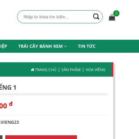
0
IỆP
TRÁI CÂY BÁNH KEM
TIN TỨC
|
|
TRANG CHỦ
SẢN PHẨM
HOA VIẾNG
ẾNG 1
đ
000
AVIENG23