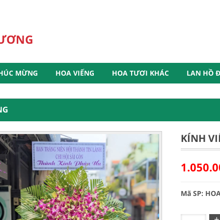
HƯƠNG
HÚC MỪNG
HOA VIẾNG
HOA TƯƠI KHÁC
LAN HỒ Đ
NG
KÍNH VI
1.050.
Mã SP: HO