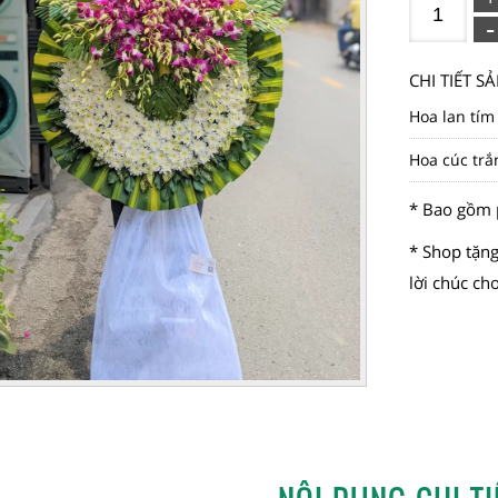
CHI TIẾT 
Hoa lan tím
Hoa cúc trắ
* Bao gồm 
* Shop tặng
lời chúc ch