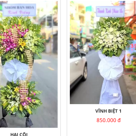
VĨNH BIỆT 1
850.000
đ
HAI CÕI