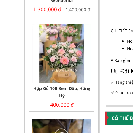
Wonderful
1.300.000
đ
1.400.000
đ
CHI TIẾT 
Ho
Ho
* Bao gồm 
Ưu Đãi 
✅ Tăng thi
Hộp Gỗ 10B Kem Dâu, Hồng
✅ Giao hoa
Hỷ
400.000
đ
CÓ THỂ 