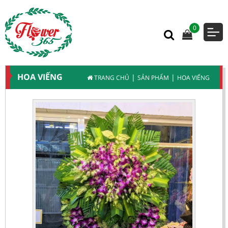
0
HOA VIẾNG
|
|
TRANG CHỦ
SẢN PHẨM
HOA VIẾNG