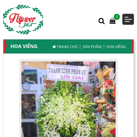
0
HOA VIẾNG
|
|
TRANG CHỦ
SẢN PHẨM
HOA VIẾNG