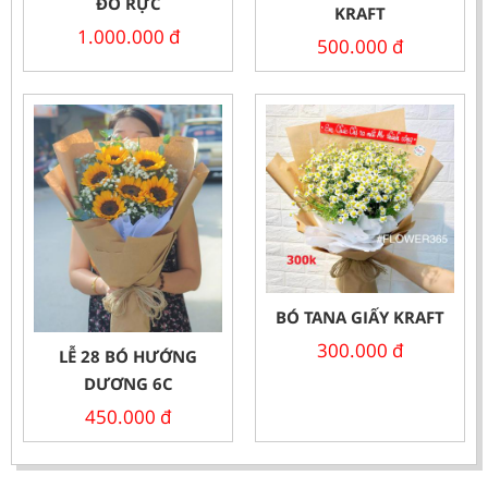
ĐỎ RỰC
KRAFT
1.000.000
đ
500.000
đ
BÓ TANA GIẤY KRAFT
300.000
đ
LỄ 28 BÓ HƯỚNG
DƯƠNG 6C
450.000
đ