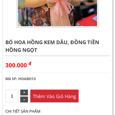
BÓ HOA HỒNG KEM DÂU, ĐỒNG TIỀN
HỒNG NGỌT
đ
300.000
Mã SP: HOABO13
Thêm Vào Giỏ Hàng
CHI TIẾT SẢN PHẨM