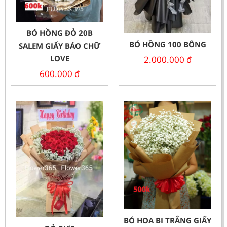
BÓ HỒNG ĐỎ 20B
BÓ HỒNG 100 BÔNG
SALEM GIẤY BÁO CHỮ
LOVE
2.000.000
đ
600.000
đ
BÓ HOA BI TRẮNG GIẤY