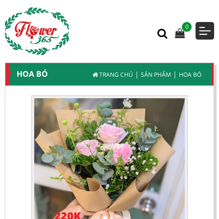
0
HOA BÓ
|
|
TRANG CHỦ
SẢN PHẨM
HOA BÓ