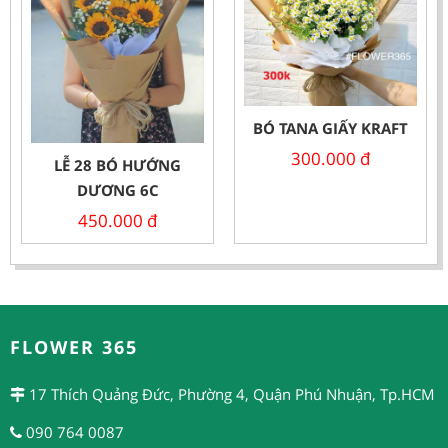
BÓ TANA GIẤY KRAFT
300.000
đ
LỄ 28 BÓ HƯỚNG
DƯƠNG 6C
450.000
đ
FLOWER 365
17 Thích Quảng Đức, Phường 4, Quận Phú Nhuận, Tp.HCM
090 764 0087