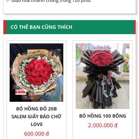
✅ Giao hoa nhanh chóng trong 120 phút
CÓ THỂ BẠN CŨNG THÍCH
BÓ HỒNG ĐỎ 20B
BÓ HỒNG 100 BÔNG
SALEM GIẤY BÁO CHỮ
LOVE
2.000.000
đ
600.000
đ