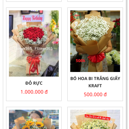
BÓ HOA BI TRẮNG GIẤY
ĐỎ RỰC
KRAFT
1.000.000
đ
500.000
đ