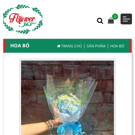
0
HOA BÓ
|
|
TRANG CHỦ
SẢN PHẨM
HOA BÓ