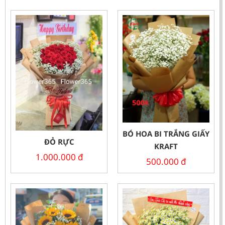
BÓ HOA BI TRẮNG GIẤY
ĐỎ RỰC
KRAFT
1.000.000
đ
500.000
đ