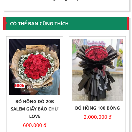
CÓ THỂ BẠN CŨNG THÍCH
BÓ HỒNG ĐỎ 20B
BÓ HỒNG 100 BÔNG
SALEM GIẤY BÁO CHỮ
LOVE
2.000.000
đ
600.000
đ