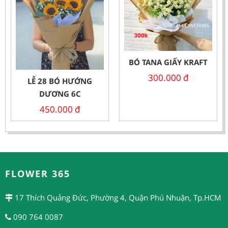
BÓ TANA GIẤY KRAFT
300.000
đ
LỄ 28 BÓ HƯỚNG
DƯƠNG 6C
450.000
đ
FLOWER 365
17 Thích Quảng Đức, Phường 4, Quận Phú Nhuận, Tp.HCM
090 764 0087