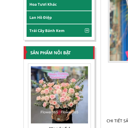
Hoa Tươi Khác
Lan Hồ Điệp
Trái Cây Bánh Kem
SẢN PHẨM NỖI BẬT
CHI TIẾT 