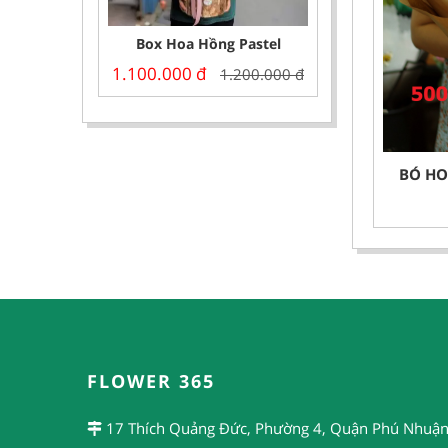
Box Hoa Hồng Pastel
1.100.000
đ
1.200.000
đ
BÓ HO
FLOWER 365
17 Thích Quảng Đức, Phường 4, Quận Phú Nhuận