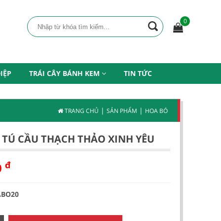
0
IỆP
TRÁI CÂY BÁNH KEM
TIN TỨC
|
|
TRANG CHỦ
SẢN PHẨM
HOA BÓ
 TÚ CẦU THẠCH THẢO XINH YÊU
đ
0
ABO20