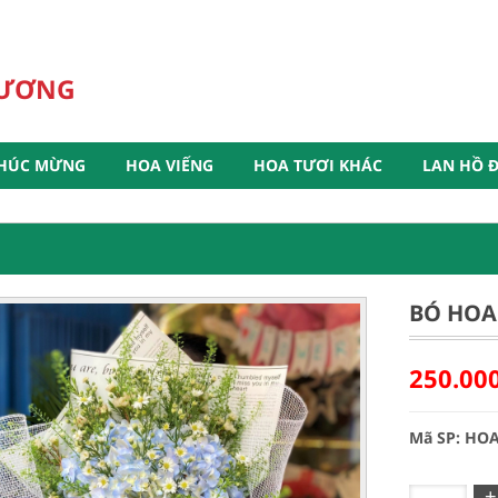
HƯƠNG
HÚC MỪNG
HOA VIẾNG
HOA TƯƠI KHÁC
LAN HỒ Đ
BÓ HOA
250.00
Mã SP: HO