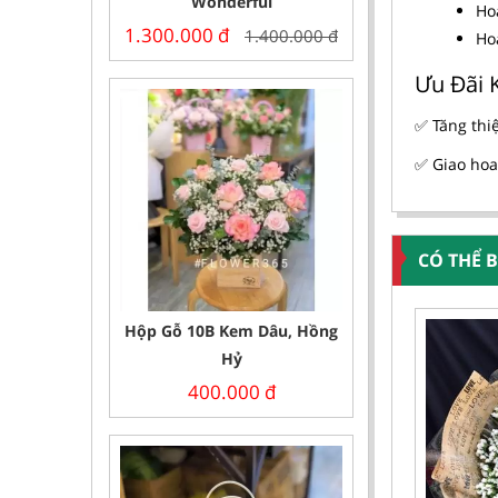
Wonderful
Ho
1.300.000
đ
1.400.000
đ
Ho
Ưu Đãi 
✅ Tăng thi
✅ Giao hoa
CÓ THỂ 
Hộp Gỗ 10B Kem Dâu, Hồng
Hỷ
400.000
đ