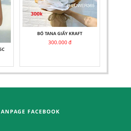
BÓ TANA GIẤY KRAFT
300.000
đ
6C
FANPAGE FACEBOOK