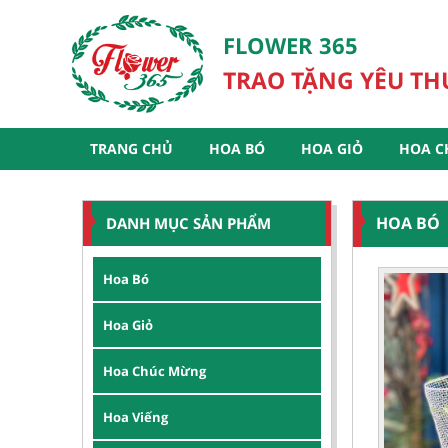
FLOWER 365
TRAO TẶNG YÊU T
TRANG CHỦ
HOA BÓ
HOA GIỎ
HOA C
HOA BÓ
DANH MỤC SẢN PHẨM
Hoa Bó
Hoa Giỏ
Hoa Chúc Mừng
Hoa Viếng