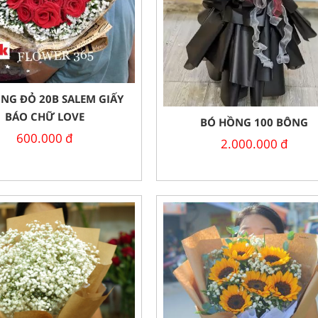
NG ĐỎ 20B SALEM GIẤY
BÁO CHỮ LOVE
BÓ HỒNG 100 BÔNG
600.000
đ
2.000.000
đ