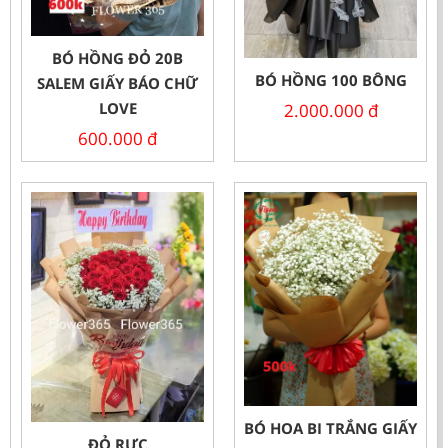
BÓ HỒNG ĐỎ 20B
BÓ HỒNG 100 BÔNG
SALEM GIẤY BÁO CHỮ
LOVE
2.000.000
đ
600.000
đ
BÓ HOA BI TRẮNG GIẤY
ĐỎ RỰC