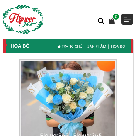
0
HOA BÓ
|
|
TRANG CHỦ
SẢN PHẨM
HOA BÓ