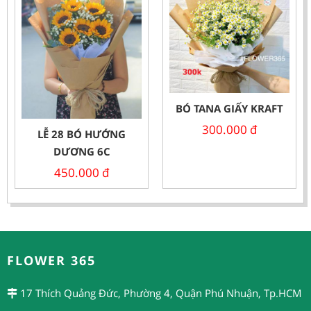
BÓ TANA GIẤY KRAFT
300.000
đ
LỄ 28 BÓ HƯỚNG
DƯƠNG 6C
450.000
đ
FLOWER 365
17 Thích Quảng Đức, Phường 4, Quận Phú Nhuận, Tp.HCM