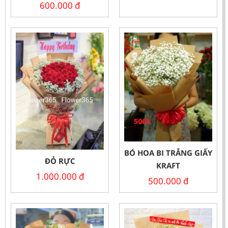
600.000
đ
BÓ HOA BI TRẮNG GIẤY
ĐỎ RỰC
KRAFT
1.000.000
đ
500.000
đ