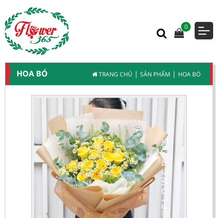
0
HOA BÓ
|
|
TRANG CHỦ
SẢN PHẨM
HOA BÓ