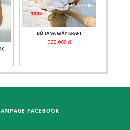
BÓ TANA GIẤY KRAFT
300.000
đ
6C
FANPAGE FACEBOOK