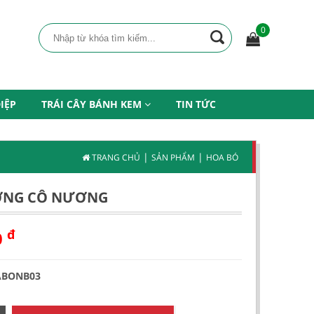
0
IỆP
TRÁI CÂY BÁNH KEM
TIN TỨC
|
|
TRANG CHỦ
SẢN PHẨM
HOA BÓ
ỜNG CÔ NƯƠNG
đ
0
ABONB03