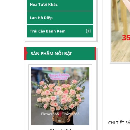
Hoa Tươi Khác
Lan Hồ Điệp
Trái Cây Bánh Kem
SẢN PHẨM NỖI BẬT
CHI TIẾT 