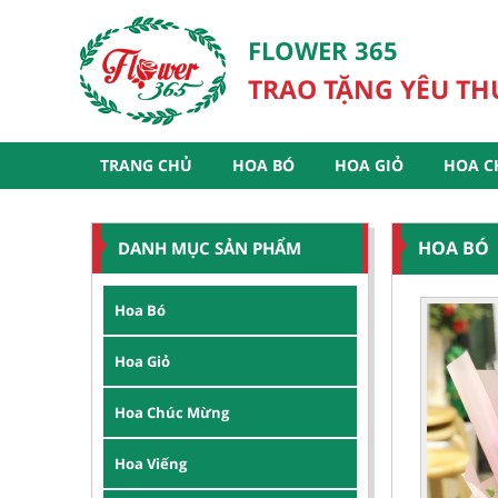
FLOWER 365
TRAO TẶNG YÊU T
TRANG CHỦ
HOA BÓ
HOA GIỎ
HOA C
HOA BÓ
DANH MỤC SẢN PHẨM
Hoa Bó
Hoa Giỏ
Hoa Chúc Mừng
Hoa Viếng