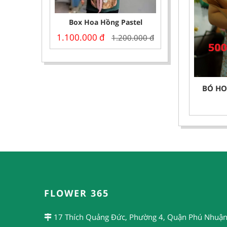
Box Hoa Hồng Pastel
1.100.000
đ
1.200.000
đ
BÓ HO
FLOWER 365
17 Thích Quảng Đức, Phường 4, Quận Phú Nhuận