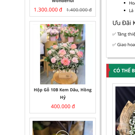
Wonderful
Ho
1.300.000
đ
1.400.000
đ
Lá
Ưu Đãi 
✅ Tăng thi
✅ Giao hoa
CÓ THỂ 
Hộp Gỗ 10B Kem Dâu, Hồng
Hỷ
400.000
đ