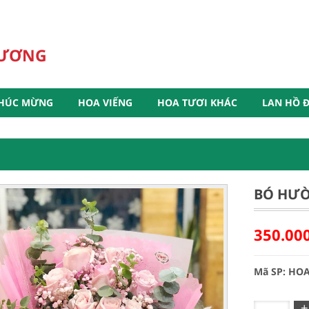
HƯƠNG
HÚC MỪNG
HOA VIẾNG
HOA TƯƠI KHÁC
LAN HỒ Đ
BÓ HƯ
350.00
Mã SP: HO