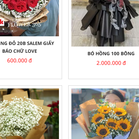
NG ĐỎ 20B SALEM GIẤY
BÁO CHỮ LOVE
BÓ HỒNG 100 BÔNG
600.000
đ
2.000.000
đ